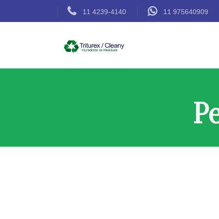
11 4239-4140
11 975640909
P