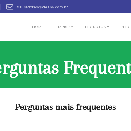
trituradores@cleany.com.br
HOME
EMPRESA
PRODUTOS
PERG
erguntas Frequent
Perguntas mais frequentes